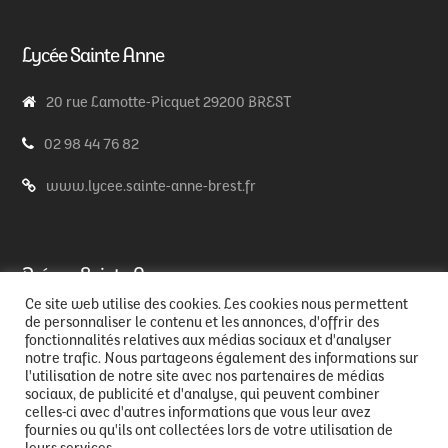
Lycée Sainte Anne
20 rue Lamotte-Picquet 29200 BREST
02 98 44 76 82
www.lycee.sainte-anne-brest.fr
Prépas Sainte Anne
Ce site web utilise des cookies. Les cookies nous permettent
de personnaliser le contenu et les annonces, d'offrir des
20 rue Lamotte-Picquet 29200 BREST
fonctionnalités relatives aux médias sociaux et d'analyser
notre trafic. Nous partageons également des informations sur
02 98 44 76 82
l'utilisation de notre site avec nos partenaires de médias
sociaux, de publicité et d'analyse, qui peuvent combiner
www.prepas.sainte-anne-brest.fr
celles-ci avec d'autres informations que vous leur avez
fournies ou qu'ils ont collectées lors de votre utilisation de