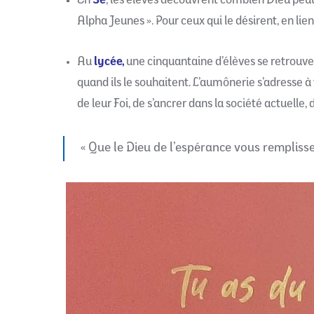
En
3e
, les élèves découvrent combien Dieu peut
Alpha Jeunes ». Pour ceux qui le désirent, en li
Au
lycée,
une cinquantaine d’élèves se retrouven
quand ils le souhaitent. L’aumônerie s’adresse à
de leur Foi, de s’ancrer dans la société actuelle
« Que le Dieu de l’espérance vous remplisse 