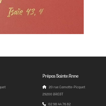
Prépas Sainte Anne
quet
20 rue Lamotte-Picquet
29200 BREST
02 98 44 76 82