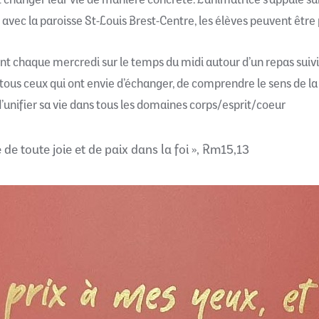
 changer leur vie de manière concrète. L’animatrice s’appuie su
en avec la paroisse St-Louis Brest-Centre, les élèves peuvent ê
t chaque mercredi sur le temps du midi autour d’un repas suivi d
 tous ceux qui ont envie d’échanger, de comprendre le sens de la
, d’unifier sa vie dans tous les domaines corps/esprit/coeur
de toute joie et de paix dans la foi », Rm15,13