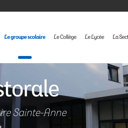
Le groupe scolaire
Le Collège
Le Lycée
La Sec
storale
ire Sainte-Anne