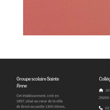
Groupe scolaire Sainte
Collè
Anne
20
Cet établissement, créé en
29200
1897, situé au cœur de la ville
de Brest accueille 1300 élèves,
02