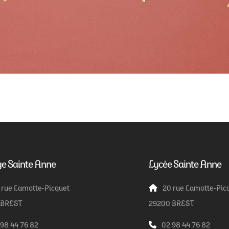
ge Sainte Anne
Lycée Sainte Anne
 rue Lamotte-Picquet
20 rue Lamotte-Pic
 BREST
29200 BREST
 98 44 76 82
02 98 44 76 82