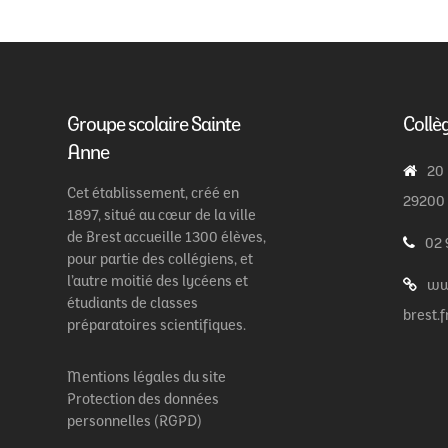
Groupe scolaire Sainte
Collè
Anne
20
Cet établissement, créé en
29200
1897, situé au cœur de la ville
de Brest accueille 1300 élèves,
02 
pour partie des collégiens, et
l’autre moitié des lycéens et
ww
étudiants de classes
brest.f
préparatoires scientifiques.
Mentions légales du site
Protection des données
personnelles (RGPD)