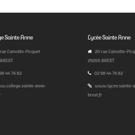
ge Sainte Anne
Lycée Sainte Anne
 rue Lamotte-Picquet
20 rue Lamotte-Pic
 BREST
29200 BREST
98 44 76 82
02 98 44 76 82
w.college.sainte-anne-
www.lycee.sainte-a
r
brest.fr