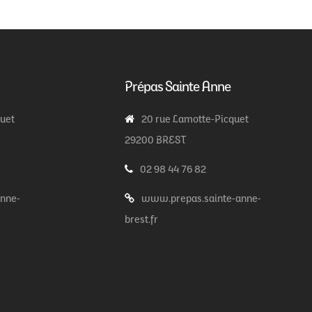
Prépas Sainte Anne
quet
20 rue Lamotte-Picquet
29200 BREST
02 98 44 76 82
nne-
www.prepas.sainte-anne-
brest.fr