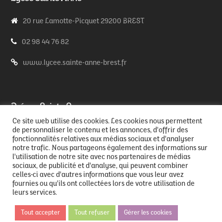
20 rue Lamotte-Picquet 29200 BREST
02 98 44 76 82
www.lycee.sainte-anne-brest.fr
Prépas Sainte Anne
Ce site web utilise des cookies. Les cookies nous permettent
20 rue Lamotte-Picquet 29200 BREST
de personnaliser le contenu et les annonces, d'offrir des
fonctionnalités relatives aux médias sociaux et d'analyser
notre trafic. Nous partageons également des informations sur
02 98 44 76 82
l'utilisation de notre site avec nos partenaires de médias
sociaux, de publicité et d'analyse, qui peuvent combiner
www.prepas.sainte-anne-brest.fr
celles-ci avec d'autres informations que vous leur avez
fournies ou qu'ils ont collectées lors de votre utilisation de
leurs services.
Tout accepter
Tout refuser
Gérer les cookies