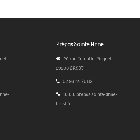
Prépas Sainte Anne
quet
20 rue Lamotte-Picquet
29200 BREST
02 98 44 76 82
nne-
www.prepas.sainte-anne-
brest.fr