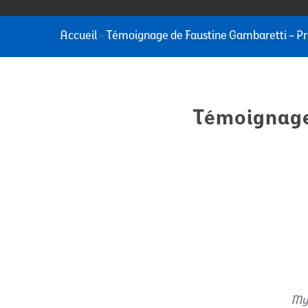
Accueil
»
Témoignage de Faustine Gambaretti – P
Témoignage
My 