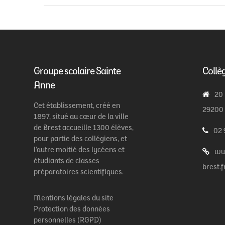
Groupe scolaire Sainte
Collè
Anne
20
Cet établissement, créé en
29200
1897, situé au cœur de la ville
de Brest accueille 1300 élèves,
02 
pour partie des collégiens, et
l’autre moitié des lycéens et
ww
étudiants de classes
brest.f
préparatoires scientifiques.
Mentions légales du site
Protection des données
personnelles (RGPD)