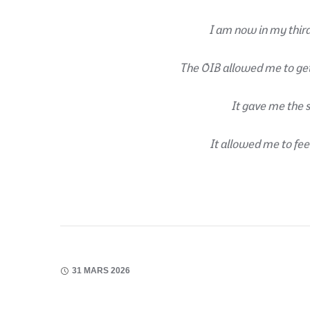
I am now in my third
The OIB allowed me to get 
It gave me the s
It allowed me to feel
31 MARS 2026