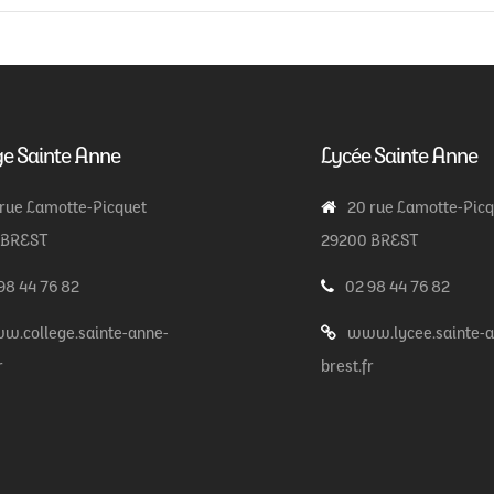
ge Sainte Anne
Lycée Sainte Anne
 rue Lamotte-Picquet
20 rue Lamotte-Pic
 BREST
29200 BREST
98 44 76 82
02 98 44 76 82
w.college.sainte-anne-
www.lycee.sainte-a
r
brest.fr