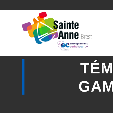
TÉM
GAM